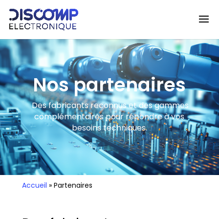
Nos partenaires
Des fabricants reconnus et des gammes
complémentaires pour répondre à vos
besoins techniques.
Accueil
»
Partenaires